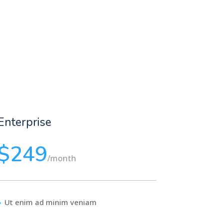
Enterprise
$249
/
month
Ut enim ad minim veniam